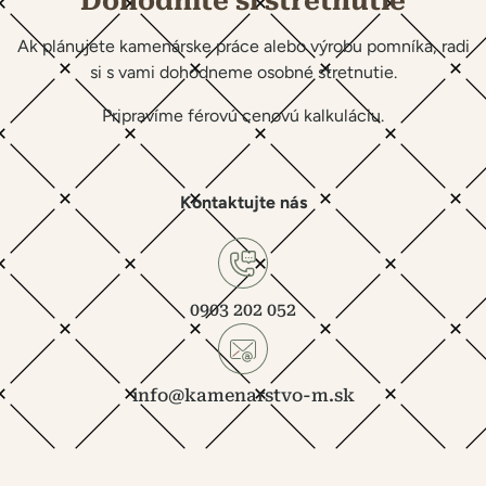
Dohodnite si stretnutie
Ak plánujete kamenárske práce alebo výrobu pomníka, radi
si s vami dohodneme osobné stretnutie.
Pripravíme férovú cenovú kalkuláciu.
Kontaktujte nás
0903 202 052
info@kamenarstvo-m.sk