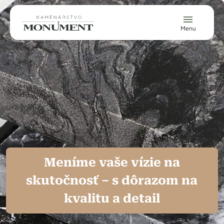
Skočiť na hlavný obsah
Menu
Meníme vaše vízie na
skutočnosť – s dôrazom na
kvalitu a detail