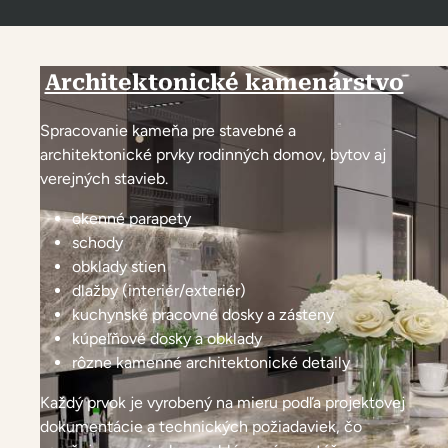
Architektonické kamenárstvo
Spracovanie kameňa pre stavebné a
architektonické prvky rodinných domov, bytov aj
verejných stavieb.
okenné parapety
schody
obklady stien
dlažby (interiér/exteriér)
kuchynské pracovné dosky a zásteny
kúpeľňové dosky a obklady
rôzne kamenné architektonické detaily
Každý prvok je vyrobený na mieru podľa projektovej
dokumentácie a technických požiadaviek, čo