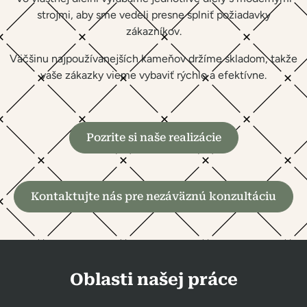
strojmi, aby sme vedeli presne splniť požiadavky
zákazníkov.
Väčšinu najpoužívanejších kameňov držíme skladom, takže
vaše zákazky vieme vybaviť rýchlo a efektívne.
Pozrite si naše realizácie
Kontaktujte nás pre nezáväznú konzultáciu
Oblasti našej práce