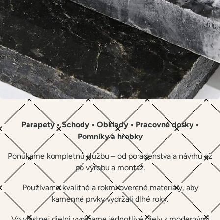
Parapety • Schody • Obklady • Pracovné dosky •
Pomníky a hrobky
Ponúkame kompletnú službu – od poradenstva a návrhu až
po výrobu a montáž.
Používame kvalitné a rokmi overené materiály, aby
kamenné prvky vydržali dlhé roky.
Vo vlastnej dielni vyrábame jednotlivé diely s modernými