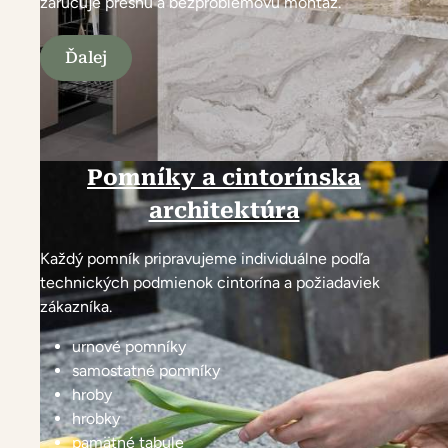
zaručuje presnú a bezproblémovú montáž.
Ďalej
Pomníky a cintorínska
architektúra
Každý pomník pripravujeme individuálne podľa
technických podmienok cintorína a požiadaviek
zákazníka.
urnové pomníky
samostatné pomníky
hroby
hrobky
pamätné tabule