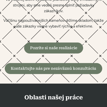
strojmi, aby sme vedeli presne splniť požiadavky
zákazníkov.
Väčšinu najpoužívanejších kameňov držíme skladom, takže
vaše zákazky vieme vybaviť rýchlo a efektívne.
Pozrite si naše realizácie
Kontaktujte nás pre nezáväznú konzultáciu
Oblasti našej práce