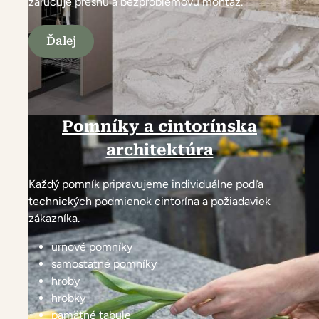
zaručuje presnú a bezproblémovú montáž.
Ďalej
Pomníky a cintorínska
architektúra
Každý pomník pripravujeme individuálne podľa
technických podmienok cintorína a požiadaviek
zákazníka.
urnové pomníky
samostatné pomníky
hroby
hrobky
pamätné tabule