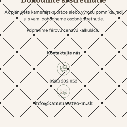
Dohodnite si stretnutie
Ak plánujete kamenárske práce alebo výrobu pomníka, radi
si s vami dohodneme osobné stretnutie.
Pripravíme férovú cenovú kalkuláciu.
Kontaktujte nás
0903 202 052
info@kamenarstvo-m.sk