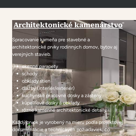
Architektonické kamenárstvo
Spracovanie kameňa pre stavebné a
architektonické prvky rodinných domov, bytov aj
verejných stavieb.
okenné parapety
schody
obklady stien
dlažby (interiér/exteriér)
kuchynské pracovné dosky a zásteny
kúpeľňové dosky a obklady
rôzne kamenné architektonické detaily
Každý prvok je vyrobený na mieru podľa projektovej
dokumentácie a technických požiadaviek, čo