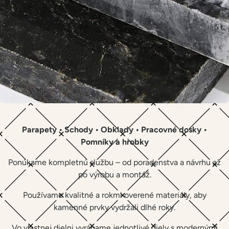
Parapety • Schody • Obklady • Pracovné dosky •
Pomníky a hrobky
Ponúkame kompletnú službu – od poradenstva a návrhu až
po výrobu a montáž.
Používame kvalitné a rokmi overené materiály, aby
kamenné prvky vydržali dlhé roky.
Vo vlastnej dielni vyrábame jednotlivé diely s modernými