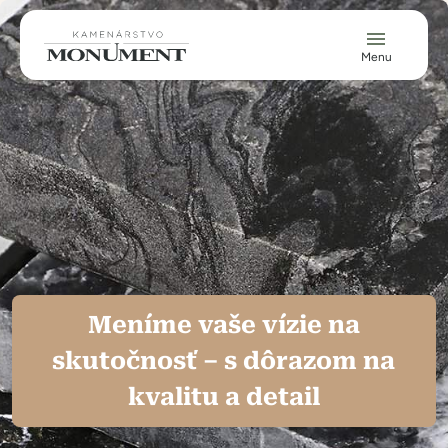
Skočiť na hlavný obsah
Menu
Meníme vaše vízie na
skutočnosť – s dôrazom na
kvalitu a detail