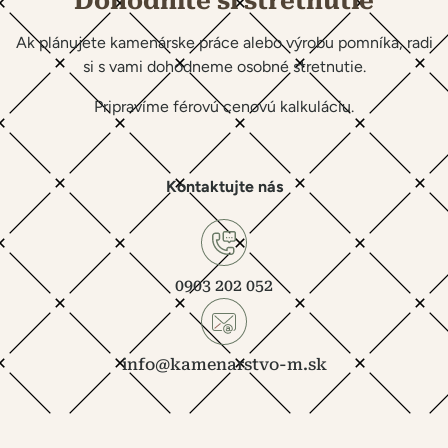
Dohodnite si stretnutie
Ak plánujete kamenárske práce alebo výrobu pomníka, radi
si s vami dohodneme osobné stretnutie.
Pripravíme férovú cenovú kalkuláciu.
Kontaktujte nás
0903 202 052
info@kamenarstvo-m.sk