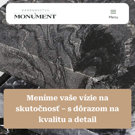
Skočiť na hlavný obsah
Menu
Meníme vaše vízie na
skutočnosť – s dôrazom na
kvalitu a detail