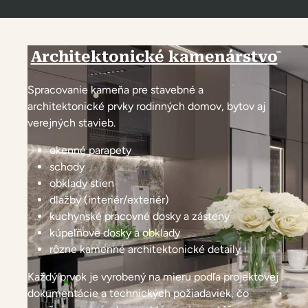
Architektonické kamenárstvo
Spracovanie kameňa pre stavebné a
architektonické prvky rodinných domov, bytov aj
verejných stavieb.
okenné parapety
schody
obklady stien
dlažby (interiér/exteriér)
kuchynské pracovné dosky a zásteny
kúpeľňové dosky a obklady
rôzne kamenné architektonické detaily
Každý prvok je vyrobený na mieru podľa projektovej
dokumentácie a technických požiadaviek, čo