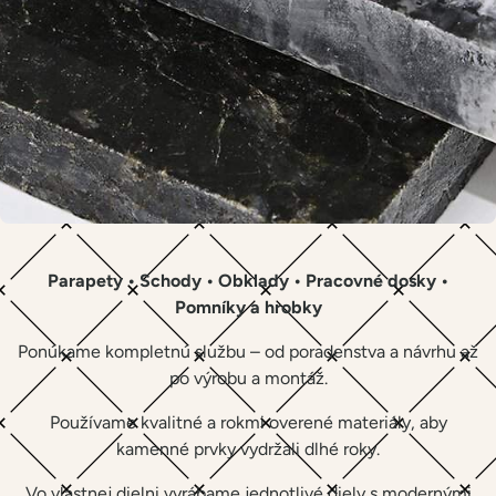
Parapety • Schody • Obklady • Pracovné dosky •
Pomníky a hrobky
Ponúkame kompletnú službu – od poradenstva a návrhu až
po výrobu a montáž.
Používame kvalitné a rokmi overené materiály, aby
kamenné prvky vydržali dlhé roky.
Vo vlastnej dielni vyrábame jednotlivé diely s modernými