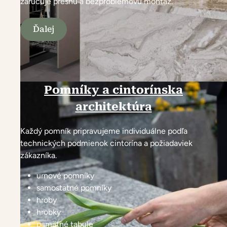
zaručuje presnú a bezproblémovú montáž.
Ďalej
Pomníky a cintorínska
architektúra
Každý pomník pripravujeme individuálne podľa
technických podmienok cintorína a požiadaviek
zákazníka.
urnové pomníky
samostatné pomníky
hroby
hrobky
pamätné tabule