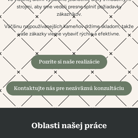
strojmi, aby sme vedeli presne splniť požiadavky
zákazníkov.
Väčšinu najpoužívanejších kameňov držíme skladom, takže
vaše zákazky vieme vybaviť rýchlo a efektívne.
Pozrite si naše realizácie
Kontaktujte nás pre nezáväznú konzultáciu
Oblasti našej práce