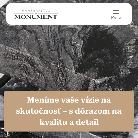
Skočiť na hlavný obsah
Menu
Meníme vaše vízie na
skutočnosť – s dôrazom na
kvalitu a detail