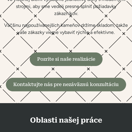
strojmi, aby sme vedeli presne splniť požiadavky
zákazníkov.
Väčšinu najpoužívanejších kameňov držíme skladom, takže
vaše zákazky vieme vybaviť rýchlo a efektívne.
Pozrite si naše realizácie
Kontaktujte nás pre nezáväznú konzultáciu
Oblasti našej práce