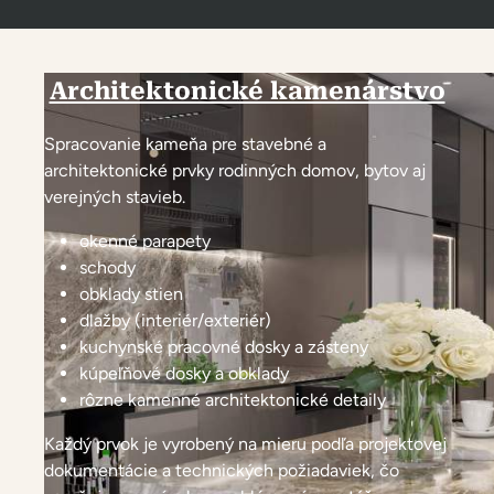
Architektonické kamenárstvo
Spracovanie kameňa pre stavebné a
architektonické prvky rodinných domov, bytov aj
verejných stavieb.
okenné parapety
schody
obklady stien
dlažby (interiér/exteriér)
kuchynské pracovné dosky a zásteny
kúpeľňové dosky a obklady
rôzne kamenné architektonické detaily
Každý prvok je vyrobený na mieru podľa projektovej
dokumentácie a technických požiadaviek, čo