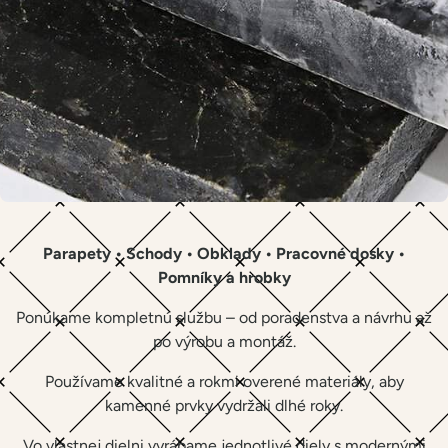
Parapety • Schody • Obklady • Pracovné dosky •
Pomníky a hrobky
Ponúkame kompletnú službu – od poradenstva a návrhu až
po výrobu a montáž.
Používame kvalitné a rokmi overené materiály, aby
kamenné prvky vydržali dlhé roky.
Vo vlastnej dielni vyrábame jednotlivé diely s modernými