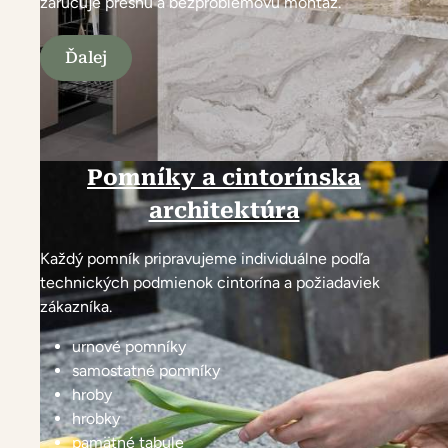
zaručuje presnú a bezproblémovú montáž.
Ďalej
Pomníky a cintorínska
architektúra
Každý pomník pripravujeme individuálne podľa
technických podmienok cintorína a požiadaviek
zákazníka.
urnové pomníky
samostatné pomníky
hroby
hrobky
pamätné tabule