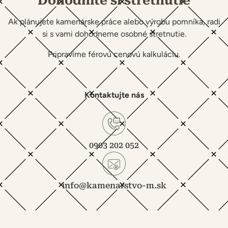
Dohodnite si stretnutie
Ak plánujete kamenárske práce alebo výrobu pomníka, radi
si s vami dohodneme osobné stretnutie.
Pripravíme férovú cenovú kalkuláciu.
Kontaktujte nás
0903 202 052
info@kamenarstvo-m.sk